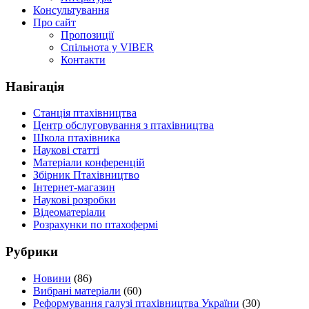
Консультування
Про сайт
Пропозиції
Спільнота у VIBER
Контакти
Навігація
Станція птахівництва
Центр обслуговування з птахівництва
Школа птахівника
Наукові статті
Матеріали конференцій
Збірник Птахівництво
Інтернет-магазин
Наукові розробки
Відеоматеріали
Розрахунки по птахофермі
Рубрики
Новини
(86)
Вибрані матеріали
(60)
Реформування галузі птахівництва України
(30)