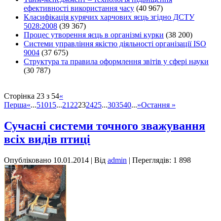
ефективності використання часу
(40 967)
Класифікація курячих харчових яєць згідно ДСТУ
5028:2008
(39 367)
Процес утворення яєць в організмі курки
(38 200)
Системи управління якістю діяльності організації ISO
9004
(37 675)
Структура та правила оформлення звітів у сфері науки
(30 787)
Сторінка 23 з 54
«
Перша
«
...
5
10
15
...
21
22
23
24
25
...
30
35
40
...
»
Остання »
Сучасні системи точного зважування
всіх видів птиці
Опубліковано
10.01.2014
|
Від
admin
| Переглядів: 1 898