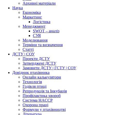
Архивні матеріали
Наука
Економіка
Маркетинг
Логістика
Менеджмент
SWOT – аналіз
СУЯ
Моделювання
Терміни та визначення
Cтатті
ДСТУ | СОУ
Проекти ДСТУ
Затверджені ДСТУ
Замовити ДСТУ | ГСТУ | СОУ
Довідник птахівника
Онлайн калькулятори
Технологія
Годівля птиці
Репродукція та Інкубація
Профілактика хвороб
Система HACCP
Охорона праці
Формули у птахівництві
Література