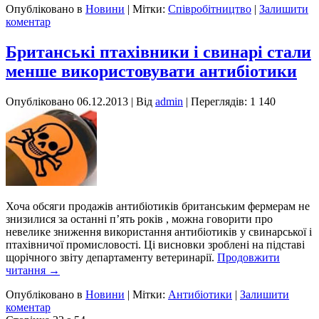
Опубліковано в
Новини
|
Мітки:
Співробітництво
|
Залишити
коментар
Британські птахівники і свинарі стали
менше використовувати антибіотики
Опубліковано
06.12.2013
|
Від
admin
| Переглядів: 1 140
Хоча обсяги продажів антибіотиків британським фермерам не
знизилися за останні п’ять років , можна говорити про
невелике зниження використання антибіотиків у свинарської і
птахівничої промисловості. Ці висновки зроблені на підставі
щорічного звіту департаменту ветеринарії.
Продовжити
читання
→
Опубліковано в
Новини
|
Мітки:
Антибіотики
|
Залишити
коментар