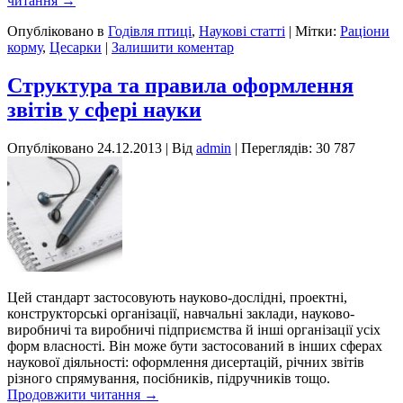
читання
→
Опубліковано в
Годівля птиці
,
Наукові статті
|
Мітки:
Раціони
корму
,
Цесарки
|
Залишити коментар
Структура та правила оформлення
звітів у сфері науки
Опубліковано
24.12.2013
|
Від
admin
| Переглядів: 30 787
Цей стандарт застосовують науково-дослідні, проектні,
конструкторські організації, навчальні заклади, науково-
виробничі та виробничі підприємства й інші організації усіх
форм власності. Він може бути застосований в інших сферах
наукової діяльності: оформлення дисертацій, річних звітів
різного спрямування, посібників, підручників тощо.
Продовжити читання
→