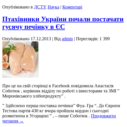
Опубліковано в
ДСТУ
,
Наука
|
Коментарі
Птахівники України почали постачати
гусячу печінку в ЄС
Опубліковано
17.12.2013
|
Від
admin
| Переглядів: 1 399
Про це на свій сторінці в Facebook повідомила Анастасія
Соботюк , керівник відділу по роботі з інвесторами та ЗМІ ”
Миронівського хлібопродукту” .
” Здійснено перша поставка печінки” Фуа- Гра “. До Європи
Тестова партія 430 кг вчора пройшла кордон і сьогодні
розмитнена в Угорщині ” , – пише Соботюк .
Продовжити
читання
→