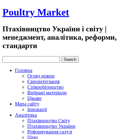
Poultry Market
Птахівництво України і cвіту |
менеджмент, аналітика, реформи,
стандарти
Головна
Огляд новин
Євроінтеграція
Співробітництво
Вибрані матеріали
Цікаве
Мапа сайту
Інновації
Аналітика
Птахівництво Світу
Птахівництво України
Реформування галузі
Ціни