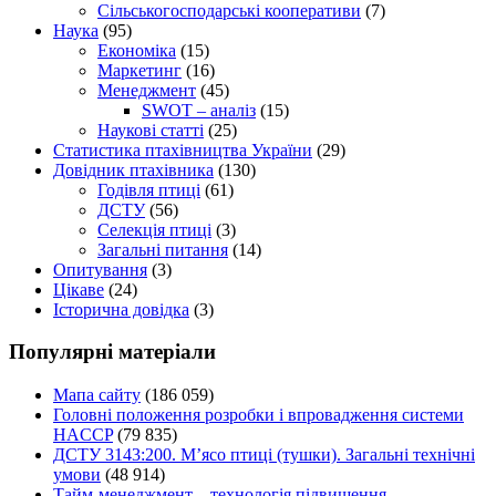
Сільськогосподарські кооперативи
(7)
Наука
(95)
Економіка
(15)
Маркетинг
(16)
Менеджмент
(45)
SWOT – аналіз
(15)
Наукові статті
(25)
Статистика птахівництва України
(29)
Довідник птахівника
(130)
Годівля птиці
(61)
ДСТУ
(56)
Селекція птиці
(3)
Загальні питання
(14)
Опитування
(3)
Цікаве
(24)
Історична довідка
(3)
Популярні матеріали
Мапа сайту
(186 059)
Головні положення розробки і впровадження системи
HACCP
(79 835)
ДСТУ 3143:200. М’ясо птиці (тушки). Загальні технічні
умови
(48 914)
Тайм-менеджмент – технологія підвищення