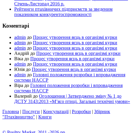
Січень-Листопад 2016 р.
Рейтинги птахівничих підприємств за зведеним
показником конкурентоспроможності
Коментарі
admin
до
Процес утворення яєць в організмі курки
admin
до
Процес утворення яєць в організмі курки
admin
до
Процес утворення яєць в організмі курки
Андрій
до
Процес утворення яєць в організмі курки
Віка
до
Процес утворення яєць в організмі курки
admin
до
Процес утворення яєць в організмі курки
Юлія
до
Процес утворення яєць в організмі курки
admin
до
Головні положення розробки і впровадження
системи HACCP
Віра
до
Головні положення розробки і впровадження
системи HACCP
Валерий
до
Оголошення | Затверджено зміну № 1 до
ДСТУ 3143:2013 «М’ясо птиці. Загальні технічні умови»
Головна
|
Послуги
|
Консультації
|
Розробки
|
Збірник
"Птахівництво"
|
Книги
© Poultry Market, 2011 -2026 pp.