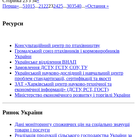
Сторінка 23 з 54
«
Перша
«
...
5
10
15
...
21
22
23
24
25
...
30
35
40
...
»
Остання »
Ресурси
Консультаційний центр по птахівництву
Громадський союз птахівників і кормовиробників
України
Українське відділення ВНАП
Замовлення ДСТУ, ГСТУ, СОУ, ТУ
Український науково-дослідний і навчальний центр
проблем стандартизації, сертифікації та якості
ЗАТ «Харківський центр науково-технічної та
економічної інформації» (ДСТУ, РСТ, ГОСТ)
Міністерство економічного розвитку і торгівлі України
Ринок України
Дані моніторингу споживчих цін на соціально значущі
товари і послуги
Реалізація продукції сільського господарства України за