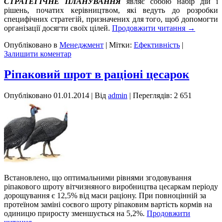
СТРАТЕГІЧНЕ ПЛАНУВАННЯ
являє собою набір дій і
рішень, початих керівництвом, які ведуть до розробки
специфічних стратегій, призначених для того, щоб допомогти
організації досягти своїх цілей.
Продовжити читання
→
Опубліковано в
Менеджмент
|
Мітки:
Ефективність
|
Залишити коментар
Ріпаковий шрот в раціоні цесарок
Опубліковано
01.01.2014
|
Від
admin
| Переглядів: 2 651
Встановлено, що оптимальними рівнями згодовування
ріпакового шроту вітчизняного виробництва цесаркам періоду
дорощування є 12,5% від маси раціону. При повноцінній за
протеїном заміні соєвого шроту ріпаковим вартість кормів на
одиницю приросту зменшується на 5,2%.
Продовжити