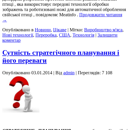
птиці , яка використовує передові технології обробки
зображень та роботизовані ножі для автоматичної оброблення
свійської птиці , повідомляє Meatinfo .
Продовжити читання
→
Опубліковано в
Новини
,
Цікаве
|
Мітки:
Виробництво м'яса
,
Нові технології
,
Переробка
,
США
,
Технологія
|
Залишити
коментар
Сутність стратегічного планування і
його переваги
Опубліковано
03.01.2014
|
Від
admin
| Переглядів: 7 108