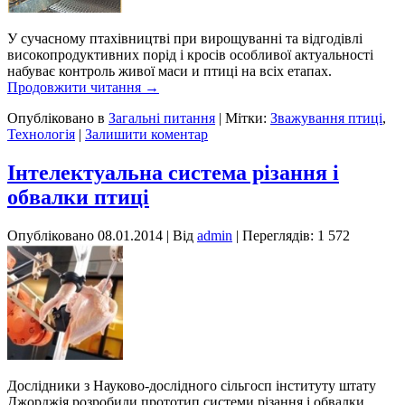
У сучасному птахівництві при вирощуванні та відгодівлі
високопродуктивних порід і кросів особливої ​​актуальності
набуває контроль живої маси и птиці на всіх етапах.
Продовжити читання
→
Опубліковано в
Загальні питання
|
Мітки:
Зважування птиці
,
Технологія
|
Залишити коментар
Iнтелектуальна система різання і
обвалки птиці
Опубліковано
08.01.2014
|
Від
admin
| Переглядів: 1 572
Дослідники з Науково-дослідного сільгосп інституту штату
Джорджія розробили прототип системи різання і обвалки