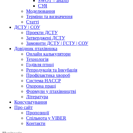
SWOT – аналіз
СУЯ
Моделювання
Терміни та визначення
Cтатті
ДСТУ | СОУ
Проекти ДСТУ
Затверджені ДСТУ
Замовити ДСТУ | ГСТУ | СОУ
Довідник птахівника
Онлайн калькулятори
Технологія
Годівля птиці
Репродукція та Інкубація
Профілактика хвороб
Система HACCP
Охорона праці
Формули у птахівництві
Література
Консультування
Про сайт
Пропозиції
Спільнота у VIBER
Контакти