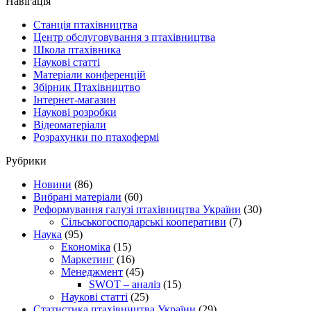
Навігація
Станція птахівництва
Центр обслуговування з птахівництва
Школа птахівника
Наукові статті
Матеріали конференцій
Збірник Птахівництво
Інтернет-магазин
Наукові розробки
Відеоматеріали
Розрахунки по птахофермі
Рубрики
Новини
(86)
Вибрані матеріали
(60)
Реформування галузі птахівництва України
(30)
Сільськогосподарські кооперативи
(7)
Наука
(95)
Економіка
(15)
Маркетинг
(16)
Менеджмент
(45)
SWOT – аналіз
(15)
Наукові статті
(25)
Статистика птахівництва України
(29)