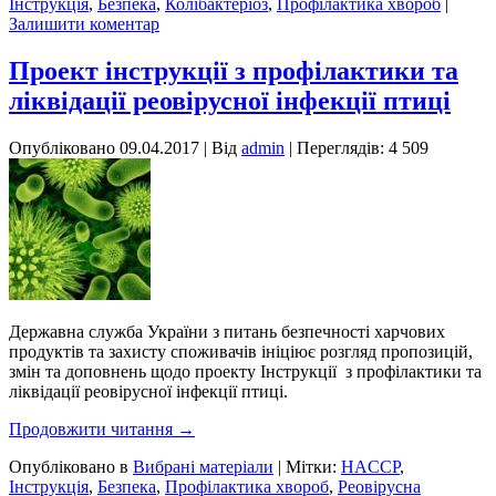
Інструкція
,
Безпека
,
Колібактеріоз
,
Профілактика хвороб
|
Залишити коментар
Проект інструкції з профілактики та
ліквідації реовірусної інфекції птиці
Опубліковано
09.04.2017
|
Від
admin
| Переглядів: 4 509
Державна служба України з питань безпечності харчових
продуктів та захисту споживачів ініціює розгляд пропозицій,
змін та доповнень щодо проекту Інструкції з профілактики та
ліквідації реовірусної інфекції птиці.
Продовжити читання
→
Опубліковано в
Вибрані матеріали
|
Мітки:
HACCP
,
Інструкція
,
Безпека
,
Профілактика хвороб
,
Реовірусна