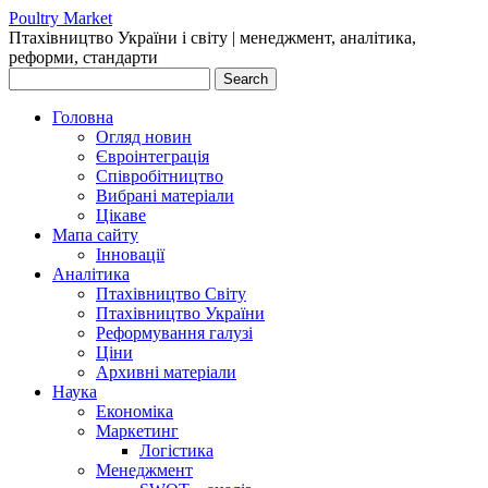
Poultry Market
Птахівництво України і cвіту | менеджмент, аналітика,
реформи, стандарти
Головна
Огляд новин
Євроінтеграція
Співробітництво
Вибрані матеріали
Цікаве
Мапа сайту
Інновації
Аналітика
Птахівництво Світу
Птахівництво України
Реформування галузі
Ціни
Архивні матеріали
Наука
Економіка
Маркетинг
Логістика
Менеджмент