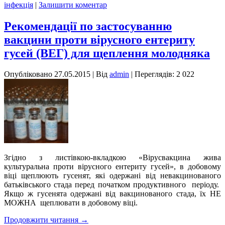
інфекція
|
Залишити коментар
Рекомендації по застосуванню
вакцини проти вірусного ентериту
гусей (ВЕГ) для щеплення молодняка
Опубліковано
27.05.2015
|
Від
admin
| Переглядів: 2 022
Згідно з листівкою-вкладкою «Вірусвакцина жива
культуральна проти вірусного ентериту гусей», в добовому
віці щеплюють гусенят, які одержані від невакцинованого
батьківського стада перед початком продуктивного періоду.
Якщо ж гусенята одержані від вакцинованого стада, їх НЕ
МОЖНА щеплювати в добовому віці.
Продовжити читання
→