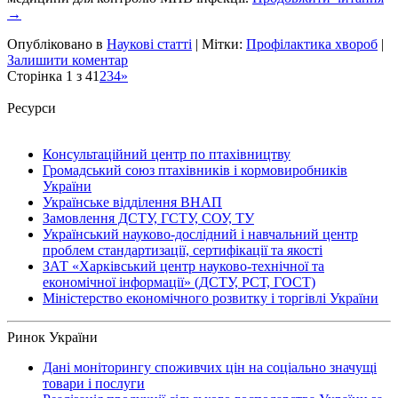
→
Опубліковано в
Наукові статті
|
Мітки:
Профілактика хвороб
|
Залишити коментар
Сторінка 1 з 4
1
2
3
4
»
Ресурси
Консультаційний центр по птахівництву
Громадський союз птахівників і кормовиробників
України
Українське відділення ВНАП
Замовлення ДСТУ, ГСТУ, СОУ, ТУ
Український науково-дослідний і навчальний центр
проблем стандартизації, сертифікації та якості
ЗАТ «Харківський центр науково-технічної та
економічної інформації» (ДСТУ, РСТ, ГОСТ)
Міністерство економічного розвитку і торгівлі України
Ринок України
Дані моніторингу споживчих цін на соціально значущі
товари і послуги