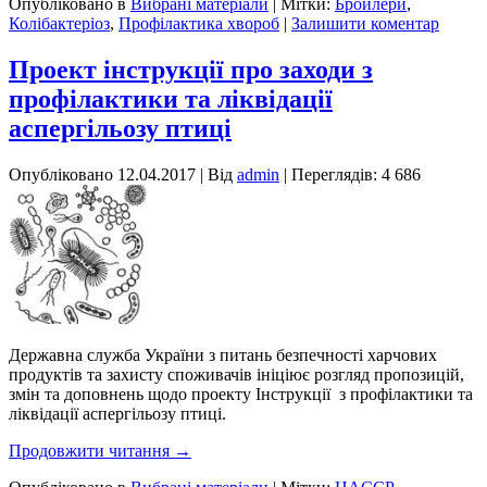
Опубліковано в
Вибрані матеріали
|
Мітки:
Бройлери
,
Колібактеріоз
,
Профілактика хвороб
|
Залишити коментар
Проект інструкції про заходи з
профілактики та ліквідації
аспергільозу птиці
Опубліковано
12.04.2017
|
Від
admin
| Переглядів: 4 686
Державна служба України з питань безпечності харчових
продуктів та захисту споживачів ініціює розгляд пропозицій,
змін та доповнень щодо проекту Інструкції з профілактики та
ліквідації аспергільозу птиці.
Продовжити читання
→