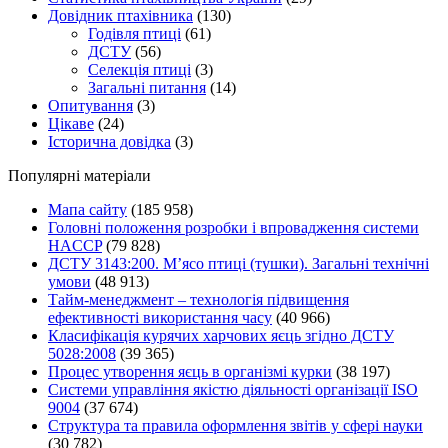
Довідник птахівника
(130)
Годівля птиці
(61)
ДСТУ
(56)
Селекція птиці
(3)
Загальні питання
(14)
Опитування
(3)
Цікаве
(24)
Історична довідка
(3)
Популярні матеріали
Мапа сайту
(185 958)
Головні положення розробки і впровадження системи
HACCP
(79 828)
ДСТУ 3143:200. М’ясо птиці (тушки). Загальні технічні
умови
(48 913)
Тайм-менеджмент – технологія підвищення
ефективності використання часу
(40 966)
Класифікація курячих харчових яєць згідно ДСТУ
5028:2008
(39 365)
Процес утворення яєць в організмі курки
(38 197)
Системи управління якістю діяльності організації ISO
9004
(37 674)
Структура та правила оформлення звітів у сфері науки
(30 782)