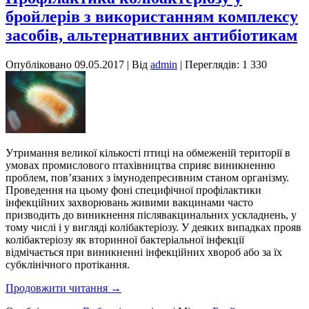
бройлерів з використанням комплексу
засобів, альтернативних антибіотикам
Опубліковано
09.05.2017
|
Від
admin
| Переглядів: 1 330
Утримання великої кількості птиці на обмеженій території в
умовах промислового птахівництва сприяє виникненню
проблем, пов’язаних з імунодепресивним станом організму.
Проведення на цьому фоні специфічної профілактики
інфекційних захворювань живими вакцинами часто
призводить до виникнення післявакцинальних ускладнень, у
тому числі і у вигляді колібактеріозу. У деяких випадках прояв
колібактеріозу як вторинної бактеріальної інфекції
відмічається при виникненні інфекційних хвороб або за їх
субклінічного протікання.
Продовжити читання
→