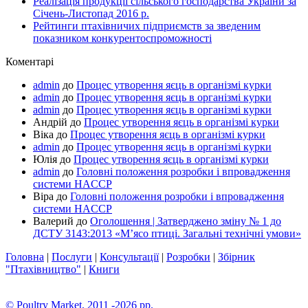
Реалізація продукції сільського господарства України за
Січень-Листопад 2016 р.
Рейтинги птахівничих підприємств за зведеним
показником конкурентоспроможності
Коментарі
admin
до
Процес утворення яєць в організмі курки
admin
до
Процес утворення яєць в організмі курки
admin
до
Процес утворення яєць в організмі курки
Андрій
до
Процес утворення яєць в організмі курки
Віка
до
Процес утворення яєць в організмі курки
admin
до
Процес утворення яєць в організмі курки
Юлія
до
Процес утворення яєць в організмі курки
admin
до
Головні положення розробки і впровадження
системи HACCP
Віра
до
Головні положення розробки і впровадження
системи HACCP
Валерий
до
Оголошення | Затверджено зміну № 1 до
ДСТУ 3143:2013 «М’ясо птиці. Загальні технічні умови»
Головна
|
Послуги
|
Консультації
|
Розробки
|
Збірник
"Птахівництво"
|
Книги
© Poultry Market, 2011 -2026 pp.