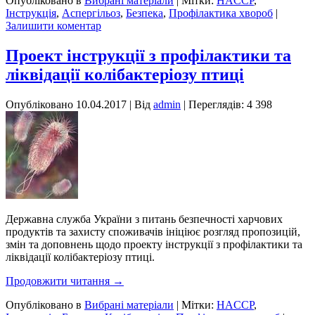
Опубліковано в
Вибрані матеріали
|
Мітки:
HACCP
,
Інструкція
,
Аспергільоз
,
Безпека
,
Профілактика хвороб
|
Залишити коментар
Проект інструкції з профілактики та
ліквідації колібактеріозу птиці
Опубліковано
10.04.2017
|
Від
admin
| Переглядів: 4 398
Державна служба України з питань безпечності харчових
продуктів та захисту споживачів ініціює розгляд пропозицій,
змін та доповнень щодо проекту інструкції з профілактики та
ліквідації колібактеріозу птиці.
Продовжити читання
→
Опубліковано в
Вибрані матеріали
|
Мітки:
HACCP
,