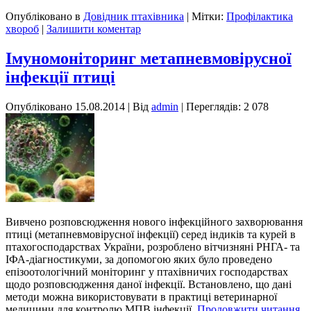
Опубліковано в
Довідник птахівника
|
Мітки:
Профілактика
хвороб
|
Залишити коментар
Імуномоніторинг метапневмовірусної
інфекції птиці
Опубліковано
15.08.2014
|
Від
admin
| Переглядів: 2 078
Вивчено розповсюдження нового інфекційного захворювання
птиці (метапневмовірусної інфекції) серед індиків та курей в
птахогосподарствах України, розроблено вітчизняні РНГА- та
ІФА-діагностикуми, за допомогою яких було проведено
епізоотологічний моніторинг у птахівничих господарствах
щодо розповсюдження даної інфекції. Встановлено, що дані
методи можна використовувати в практиці ветеринарної
медицини для контролю МПВ інфекції.
Продовжити читання