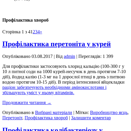
Профілактика хвороб
Сторінка 1 з 4
1
2
3
4
»
Профілактика перетоніта у курей
Опубліковано
03.08.2017
|
Від
admin
| Переглядів: 1 399
Для профілактики застосовують хлорид кальцію (100-300 г у
10 л питної соди на 1000 курей-несучок в день протягом 7-10
діб), йодид калію (1-3 мг на 1 дорослої птиці в день з питвою
водою протягом 10-15 діб). В період інтенсивної яйцекладки
раціон забезпечують необхідними амінокислотами і
збільшують уміст у ньому вітамінів.
Продовжити читання
→
Опубліковано в
Вибрані матеріали
|
Мітки:
Виробництво яєць
,
Перетоніт
,
Профілактика хвороб
|
Залишити коментар
Профілактика колібактеріозу у