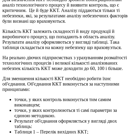
аналіз технологічного процесу й виявити контроль, що є
критичним. Це й буде ККТ. Аналізу піддаються тільки ті
небезпеки, які, за результатами аналізу небезпечних факторів
були визнані що враховуються.
Кількість ККТ залежить складності й виду продукції й
виробничого процесу, що попадають в область аналізу.
Результати аналізу оформляються у вигляді таблиці. Така
таблиця складається на кожну небезпеку що враховуэться.
На реально діючих підприємствах з урахуванням розмаїтості
технологічних процесів і великої кількості аналізованих
небезпек кількість ККТ може доходити до 60, 100 і більше.
Для зменшення кількості ККТ необхідно робити їхнє
об'єднання. Об'єднання ККТ виконується за наступними
принципами:
точки, у яких контроль виконується тим самим
виконавцем;
точки, у яких контролюються ті самі параметри за
єдиною методикою.
Результат об'єднання оформляється у вигляді двох
таблиць:
Таблиця 1 – Перелік вихідних ККТ;