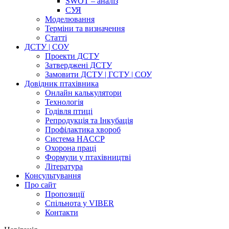
SWOT – аналіз
СУЯ
Моделювання
Терміни та визначення
Cтатті
ДСТУ | СОУ
Проекти ДСТУ
Затверджені ДСТУ
Замовити ДСТУ | ГСТУ | СОУ
Довідник птахівника
Онлайн калькулятори
Технологія
Годівля птиці
Репродукція та Інкубація
Профілактика хвороб
Система HACCP
Охорона праці
Формули у птахівництві
Література
Консультування
Про сайт
Пропозиції
Спільнота у VIBER
Контакти