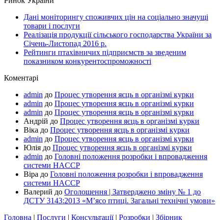
Ринок України
Дані моніторингу споживчих цін на соціально значущі
товари і послуги
Реалізація продукції сільського господарства України за
Січень-Листопад 2016 р.
Рейтинги птахівничих підприємств за зведеним
показником конкурентоспроможності
Коментарі
admin
до
Процес утворення яєць в організмі курки
admin
до
Процес утворення яєць в організмі курки
admin
до
Процес утворення яєць в організмі курки
Андрій
до
Процес утворення яєць в організмі курки
Віка
до
Процес утворення яєць в організмі курки
admin
до
Процес утворення яєць в організмі курки
Юлія
до
Процес утворення яєць в організмі курки
admin
до
Головні положення розробки і впровадження
системи HACCP
Віра
до
Головні положення розробки і впровадження
системи HACCP
Валерий
до
Оголошення | Затверджено зміну № 1 до
ДСТУ 3143:2013 «М’ясо птиці. Загальні технічні умови»
Головна
|
Послуги
|
Консультації
|
Розробки
|
Збірник