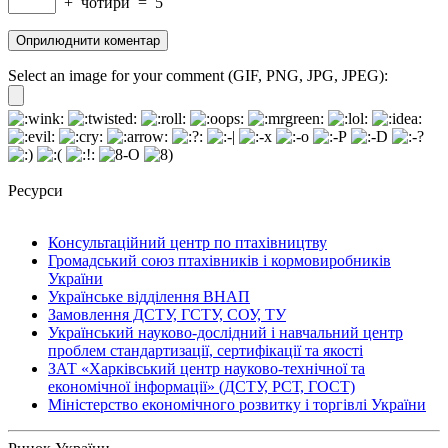
+
чотири
=
5
Select an image for your comment (GIF, PNG, JPG, JPEG):
Ресурси
Консультаційний центр по птахівництву
Громадський союз птахівників і кормовиробників
України
Українське відділення ВНАП
Замовлення ДСТУ, ГСТУ, СОУ, ТУ
Український науково-дослідний і навчальний центр
проблем стандартизації, сертифікації та якості
ЗАТ «Харківський центр науково-технічної та
економічної інформації» (ДСТУ, РСТ, ГОСТ)
Міністерство економічного розвитку і торгівлі України