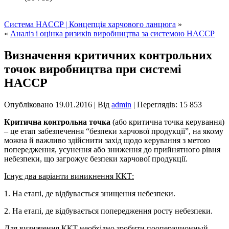
Система HACCP | Концепція харчового ланцюга
»
«
Аналіз і оцінка ризиків виробництва за системою HACCP
Визначення критичних контрольних
точок виробництва при системі
HACCP
Опубліковано
19.01.2016
|
Від
admin
| Переглядів: 15 853
Критична контрольна точка
(або критична точка керування)
– це етап забезпечення “безпеки харчової продукції”, на якому
можна й важливо здійснити захід щодо керування з метою
попередження, усунення або зниження до прийнятного рівня
небезпеки, що загрожує безпеки харчової продукції.
Існує два варіанти виникнення ККТ:
1. На етапі, де відбувається знищення небезпеки.
2. На етапі, де відбувається попередження росту небезпеки.
Для визначення ККТ необхідно зробити пооперационный