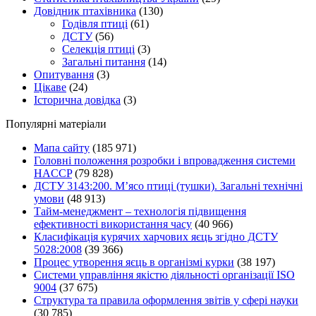
Довідник птахівника
(130)
Годівля птиці
(61)
ДСТУ
(56)
Селекція птиці
(3)
Загальні питання
(14)
Опитування
(3)
Цікаве
(24)
Історична довідка
(3)
Популярні матеріали
Мапа сайту
(185 971)
Головні положення розробки і впровадження системи
HACCP
(79 828)
ДСТУ 3143:200. М’ясо птиці (тушки). Загальні технічні
умови
(48 913)
Тайм-менеджмент – технологія підвищення
ефективності використання часу
(40 966)
Класифікація курячих харчових яєць згідно ДСТУ
5028:2008
(39 366)
Процес утворення яєць в організмі курки
(38 197)
Системи управління якістю діяльності організації ISO
9004
(37 675)
Структура та правила оформлення звітів у сфері науки
(30 785)