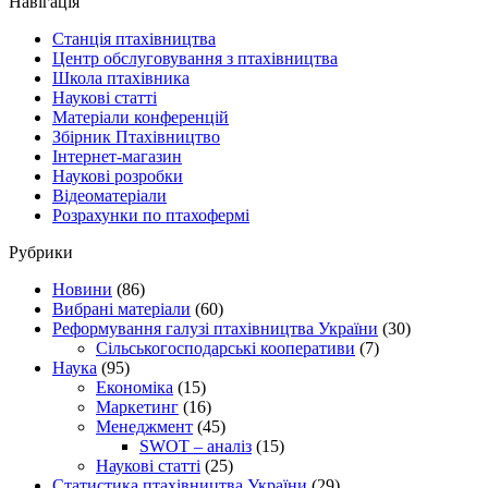
Навігація
Станція птахівництва
Центр обслуговування з птахівництва
Школа птахівника
Наукові статті
Матеріали конференцій
Збірник Птахівництво
Інтернет-магазин
Наукові розробки
Відеоматеріали
Розрахунки по птахофермі
Рубрики
Новини
(86)
Вибрані матеріали
(60)
Реформування галузі птахівництва України
(30)
Сільськогосподарські кооперативи
(7)
Наука
(95)
Економіка
(15)
Маркетинг
(16)
Менеджмент
(45)
SWOT – аналіз
(15)
Наукові статті
(25)
Статистика птахівництва України
(29)