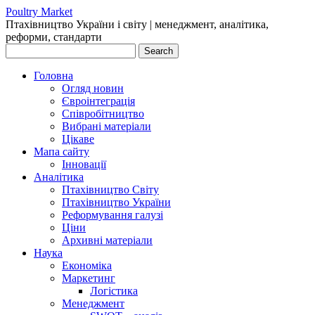
Poultry Market
Птахівництво України і cвіту | менеджмент, аналітика,
реформи, стандарти
Головна
Огляд новин
Євроінтеграція
Співробітництво
Вибрані матеріали
Цікаве
Мапа сайту
Інновації
Аналітика
Птахівництво Світу
Птахівництво України
Реформування галузі
Ціни
Архивні матеріали
Наука
Економіка
Маркетинг
Логістика
Менеджмент