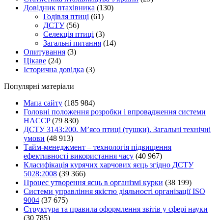
Довідник птахівника
(130)
Годівля птиці
(61)
ДСТУ
(56)
Селекція птиці
(3)
Загальні питання
(14)
Опитування
(3)
Цікаве
(24)
Історична довідка
(3)
Популярні матеріали
Мапа сайту
(185 984)
Головні положення розробки і впровадження системи
HACCP
(79 830)
ДСТУ 3143:200. М’ясо птиці (тушки). Загальні технічні
умови
(48 913)
Тайм-менеджмент – технологія підвищення
ефективності використання часу
(40 967)
Класифікація курячих харчових яєць згідно ДСТУ
5028:2008
(39 366)
Процес утворення яєць в організмі курки
(38 199)
Системи управління якістю діяльності організації ISO
9004
(37 675)
Структура та правила оформлення звітів у сфері науки
(30 785)