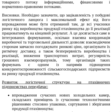
товарного потоку інформаційними, фінансовими і
нормативно-правовими потоками.
Висновки. Необхідно зазначити, що зацікавленість у побудові
логістичного ланцюга і максимальний ефект від його
впровадження може бути отриманий там, де всі учасники
ринку від виробництва продукції птахівництва до її реалізації
працюватимуть на кінцевий результат. А це досягається саме в
інтегрованих формуваннях, оскільки взаємна координація
виробничої та торговельної діяльності дозволяє взаємодіючим
сторонам завчасно погоджувати ринкові ціни, організувати їх
ритмічну доставку, а також безперервність виробництва і
реалізації, зниження транспортних витрат, регулярність
грошових взаєморозрахунків, тому організація таких
формувань є одним із напрямів підвищення
конкурентоспроможності сільськогосподарських підприємств
на ринку продукції птахівництва.
Розвиток логістичної структури на птахівничих
підприємствах передбачає:
впровадження сучасних нових холодильних камер,
складських приміщень із сучасними тех­нологічними
рішеннями стосовно упаковки, сортування і зберігання
продукції птахівництва;