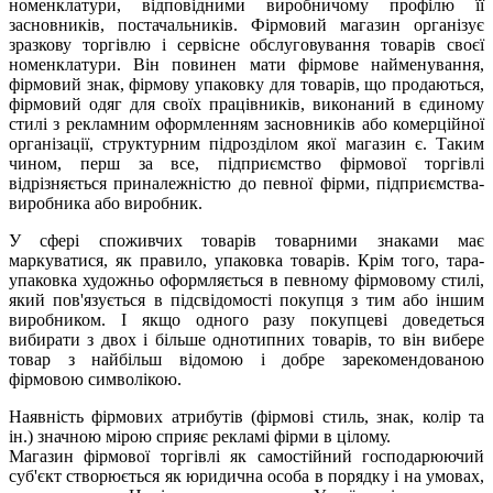
номенклатури, відповідними виробничому профілю її
засновників, постачальників. Фірмовий магазин організує
зразкову торгівлю і сервісне обслуговування товарів своєї
номенклатури. Він повинен мати фірмове найменування,
фірмовий знак, фірмову упаковку для товарів, що продаються,
фірмовий одяг для своїх працівників, виконаний в єдиному
стилі з рекламним оформленням засновників або комерційної
організації, структурним підрозділом якої магазин є. Таким
чином, перш за все, підприємство фірмової торгівлі
відрізняється приналежністю до певної фірми, підприємства-
виробника або виробник.
У сфері споживчих товарів товарними знаками має
маркуватися, як правило, упаковка товарів. Крім того, тара-
упаковка художньо оформляється в певному фірмовому стилі,
який пов'язується в підсвідомості покупця з тим або іншим
виробником. І якщо одного разу покупцеві доведеться
вибирати з двох і більше однотипних товарів, то він вибере
товар з найбільш відомою і добре зарекомендованою
фірмовою символікою.
Наявність фірмових атрибутів (фірмові стиль, знак, колір та
ін.) значною мірою сприяє рекламі фірми в цілому.
Магазин фірмової торгівлі як самостійний господарюючий
суб'єкт створюється як юридична особа в порядку і на умовах,