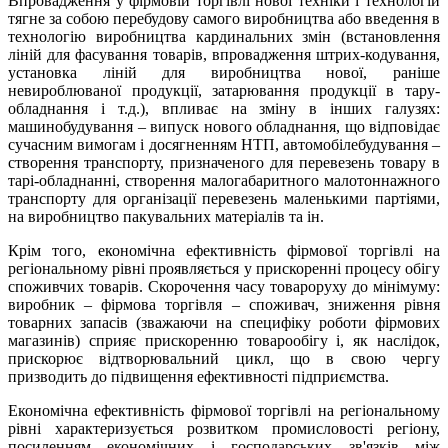
Впровадження у фірмовій торгівлі нової техніки і технологій
тягне за собою перебудову самого виробництва або введення в
технологію виробництва кардинальних змін (встановлення
ліній для фасування товарів, впровадження штрих-кодування,
установка ліній для виробництва нової, раніше
невироблюваної продукції, затарювання продукції в тару-
обладнання і т.д.), впливає на зміну в інших галузях:
машинобудування – випуск нового обладнання, що відповідає
сучасним вимогам і досягненням НТП, автомобілебудування –
створення транспорту, призначеного для перевезень товару в
тарі-обладнанні, створення малогабаритного малотоннажного
транспорту для організації перевезень маленькими партіями,
на виробництво пакувальних матеріалів та ін.
Крім того, економічна ефективність фірмової торгівлі на
регіональному рівні проявляється у прискоренні процесу обігу
споживчих товарів. Скорочення часу товароруху до мінімуму:
виробник – фірмова торгівля – споживач, зниження рівня
товарних запасів (зважаючи на специфіку роботи фірмових
магазинів) сприяє прискоренню товарообігу і, як наслідок,
прискорює відтворювальний цикл, що в свою чергу
призводить до підвищення ефективності підприємства.
Економічна ефективність фірмової торгівлі на регіональному
рівні характеризується розвитком промисловості регіону,
посиленням економічних і господарських зв'язків між