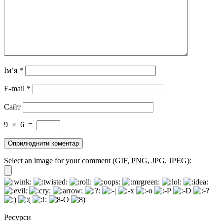
Ім’я
*
E-mail
*
Сайт
9
×
6
=
Select an image for your comment (GIF, PNG, JPG, JPEG):
Ресурси