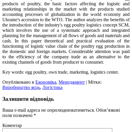
products of poultry, the basic factors affecting the logistic and
marketing relationships in the market with the products studied
accounting processes of globalization in the world economy and
Ukraine's accession to the WTO. The author analyzes the benefits of
the introduction of the industry's egg poultry logistics concept SCM,
which involves the use of a systematic approach and integrated
planning for the management of all flows of goods and materials and
cash. In this paper theoretical and practical evaluation of the
functioning of logistic value chain of the poultry egg production in
the domestic and foreign markets. Considerable attention was paid
to the efficiency of the company trade as an alternative to the
existing channels of goods from producer to consumer.
Key words: egg poultry, own trade, marketing, logistics center.
Опубліковано в
Економіка
,
Менеджмент
|
Мітки:
Виробництво яєць
,
Логістика
Залишити відповідь
Ваша e-mail адреса не оприлюднюватиметься.
Обов’язкові
поля позначені
*
Коментар