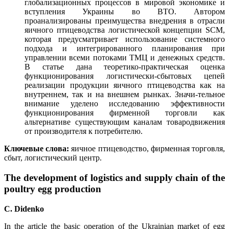
глобализационных процессов в мировой экономике и
вступления Украины во ВТО. Автором
проанализированы преимущества внедрения в отрасли
яичного птицеводства логистической концепции SCM,
которая предусматривает использование системного
подхода и интегрированного планирования при
управлении всеми потоками ТМЦ и денежных средств.
В статье дана теоретико-практическая оценка
функционирования логистически-сбытовых цепей
реализации продукции яичного птицеводства как на
внутреннем, так и на внешнем рынках. Значи-тельное
внимание уделено исследованию эффективности
функционирования фирменной торговли как
альтернативе существующим каналам товародвижения
от производителя к потребителю.
Ключевые слова:
яичное птицеводство, фирменная торговля,
сбыт, логистический центр.
The development of logistics and supply chain of the
poultry egg production
C. Didenko
In the article the basic operation of the Ukrainian market of egg