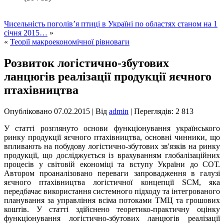
Чисельність поголів’я птиці в Україні по областях станом на 1
січня 2015…
»
«
Теорії макроекономічної рівноваги
Розвиток логістично-збутових
ланцюгів реалізації продукції яєчного
птахівництва
Опубліковано
07.02.2015
|
Від
admin
| Переглядів: 2 813
У статті розглянуто основи функціонування українського
ринку продукції яєчного птахівництва, основні чинники, що
впливають на побудову логістично-збутових зв'язків на ринку
продукції, що досліджується із врахуванням глобалізаційних
процесів у світовій економіці та вступу України до СОТ.
Автором проаналізовано переваги запровадження в галузі
яєчного птахівництва логістичної концепції SCM, яка
передбачає використання системного підходу та інтегрованого
планування за управління всіма потоками ТМЦ та грошових
коштів. У статті здійснено теоретико-практичну оцінку
функціонування логістично-збутових ланцюгів реалізації