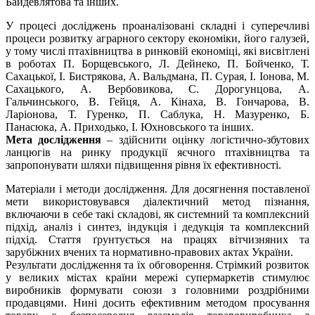
Байдевлятова та інших.
У процесі досліджень проаналізовані складні і суперечливі
процеси розвитку аграрного сектору економіки, його галузей,
у тому числі птахівництва в ринковій економіці, які висвітлені
в роботах П. Борщевського, Л. Дейнеко, П. Бойченко, Т.
Сахацької, І. Бистрякова, А. Вальдмана, П. Сурая, І. Іонова, М.
Сахацького, A. Вербовикова, С. Дорогунцова, А.
Гальчинського, В. Гейця, А. Кінаха, В. Гончарова, В.
Ларіонова, Т. Гуренко, П. Саблука, Н. Мазуренко, Б.
Панасюка, А. Приходько, І. Юхновського та інших.
Мета дослідження
– здійснити оцінку логістично-збутових
ланцюгів на ринку продукції яєчного птахівництва та
запропонувати шляхи підвищення рівня їх ефективності.
Матеріали і методи дослідження. Для досягнення поставленої
мети використовувався діалектичний метод пізнання,
включаючи в себе такі складові, як системний та комплексний
підхід, аналіз і синтез, індукція і дедукція та комплексний
підхід. Стаття ґрунтується на працях вітчизняних та
зарубіжних вчених та нормативно-правових актах України.
Результати дослідження та їх обговорення. Стрімкий розвиток
у великих містах країни мережі супермаркетів стимулює
виробників формувати союзи з головними роздрібними
продавцями. Нині досить ефективним методом просування