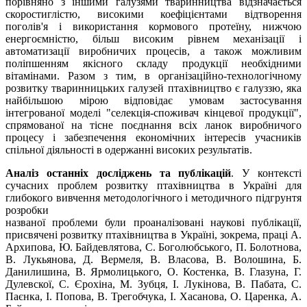
порівняно з іншими галузями тваринництва відзначається
скоростиглістю, високими коефіцієнтами відтворення
поголів'я і використання кормового протеїну, нижчою
енергоємністю, більш високим рівнем механізації і
автоматизації виробничих процесів, а також можливим
поліпшенням якісного складу продукції необхідними
вітамінами. Разом з тим, в організаційно-технологічному
розвитку тваринницьких галузей птахівництво є галуззю, яка
найбільшою мірою відповідає умовам застосування
інтегрованої моделі "селекція-споживач кінцевої продукції",
спрямованої на тісне поєднання всіх ланок виробничого
процесу і забезпечення економічних інтересів учасників
спільної діяльності в одержанні високих результатів.
Аналіз останніх досліджень та публікацій
. У контексті
сучасних проблем розвитку птахівництва в Україні для
глибокого вивчення методологічного і методичного підгрунтя
розробки
названої проблеми були проаналізовані наукові публікації,
присвячені розвитку птахівництва в Україні, зокрема, праці А.
Архипова, Ю. Байдевлятова, С. Боголюбського, П. Болотнова,
В. Лукьянова, Д. Вермеля, В. Власова, В. Волошина, Б.
Данилишина, В. Ярмолицького, О. Костенка, В. Глазуна, Г.
Дулевскої, С. Єрохіна, М. Зубця, І. Лукінова, В. Пабата, С.
Паєнка, І. Попова, В. Трегобчука, І. Хасанова, О. Царенка, А.