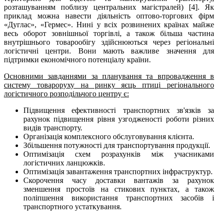
розташуванням поблизу центральних магістралей) [4]. Як
приклад можна навести діяльність оптово-торгових фірм
«Дуглас», «Гермес». Нині у всіх розвинених країнах майже
весь оборот зовнішньої торгівлі, а також більша частина
внутрішнього товарообігу здійснюються через регіональні
логістичні центри. Вони мають важливе значення для
підтримки економічного потенціалу країни.
Основними завданнями за планування та впровадження в
систему товароруху на ринку яєць птиці регіонального
логістичного розподільчого центру є:
Підвищення ефективності транспортних зв'язків за
рахунок підвищення рівня узгодженості роботи різних
видів транспорту.
Організація комплексного обслуговування клієнта.
Збільшення потужності для транспортування продукції.
Оптимізація схем розрахунків між учасниками
логістичних ланцюжків.
Оптимізація завантаження транспортних інфраструктур.
Скорочення часу доставки вантажів за рахунок
зменшення простоїв на стикових пунктах, а також
поліпшення використання транспортних засобів і
транспортного устаткування.