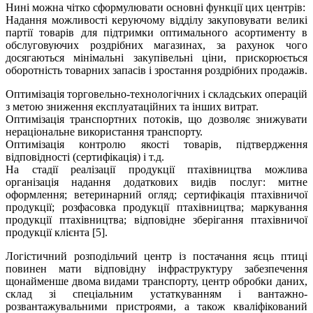
Нині можна чітко сформулювати основні функції цих центрів:
Надання можливості керуючому відділу закуповувати великі
партії товарів для підтримки оптимального асортименту в
обслуговуючих роздрібних магазинах, за рахунок чого
досягаються мінімальні закупівельні ціни, прискорюється
оборотність товарних запасів і зростання роздрібних продажів.
Оптимізація торговельно-технологічних і складських операцій
з метою зниження експлуатаційних та інших витрат.
Оптимізація транспортних потоків, що дозволяє знижувати
нераціональне використання транспорту.
Оптимізація контролю якості товарів, підтвердження
відповідності (сертифікація) і т.д.
На стадії реалізації продукції птахівництва можлива
організація надання додаткових видів послуг: митне
оформлення; ветеринарний огляд; сертифікація птахівничої
продукції; розфасовка продукції птахівництва; маркування
продукції птахівництва; відповідне зберігання птахівничої
продукції клієнта [5].
Логістичний розподільчий центр із постачання яєць птиці
повинен мати відповідну інфраструктуру забезпечення
щонайменше двома видами транспорту, центр обробки даних,
склад зі спеціальним устаткуванням і вантажно-
розвантажувальними пристроями, а також кваліфікований