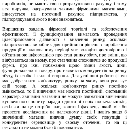
виробників, не мають свого розрахункового рахунку і тому
вся виручка, одержувана такими фірмовими магазинами,
інкасується на поточний рахунок підприємства, у
підпорядкуванні якого вони знаходяться.
Вирішення завдань фірмової торгівлі та забезпечення
ефективності її функціонування вимагають проведення
цілеспрямованої діяльності з вивчення ринку, оскільки
підприємство- виробник для прийняття рішень з вироблення
продукції в планованому періоді має володіти достовірною і
об'єктивною інформацією про стан ринку збуту, про зміни, що
відбуваються на ньому, про ставлення споживачів до продукції
фірми, про їхні побажання щодо зміни якості, ціни,
функціональності товару, про наявність конкурентів на ринку
збуту, їх слабкі і сильні сторони. Для успішної роботи фірма
має добре знати кон'юнктуру ринку, на якому вона реалізує
свій товар. А оскільки кон'юнктура ринку постійно
змінюється, то її вивчення має носити постійний, системний
характер. Звичайні магазини не можуть займатися вивченням
купівельного попиту заради одного зі своїх постачальників,
оскільки на це потрібні час, кошти і фахівець, який міг би
провести дослідження на належному рівні. І навіть якщо б
звичайний магазин вивчив думку своїх покупців і
конкурентне середовище у своєму оточенні, то на ці
результати не можна було б покладатися.