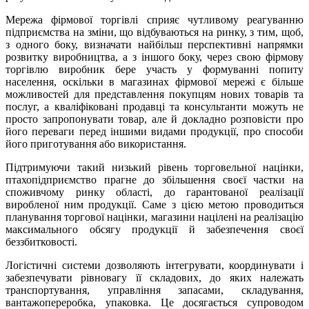
Мережа фірмової торгівлі сприяє чутливому реагуванню
підприємства на зміни, що відбуваються на ринку, з тим, щоб,
з одного боку, визначати найбільш перспективні напрямки
розвитку виробництва, а з іншого боку, через свою фірмову
торгівлю виробник бере участь у формуванні попиту
населення, оскільки в магазинах фірмової мережі є більше
можливостей для представлення покупцям нових товарів та
послуг, а кваліфіковані продавці та консультанти можуть не
просто запропонувати товар, але й докладно розповісти про
його переваги перед іншими видами продукції, про способи
його приготування або використання.
Підтримуючи такий низький рівень торговельної націнки,
птахопідприємство прагне до збільшення своєї частки на
споживчому ринку області, до гарантованої реалізації
виробленої ним продукції. Саме з цією метою проводиться
планування торгової націнки, магазини націлені на реалізацію
максимального обсягу продукції й забезпечення своєї
беззбитковості.
Логістичні системи дозволяють інтегрувати, координувати і
забезпечувати рівновагу її складових, до яких належать
транспортування, управління запасами, складування,
вантажопереробка, упаковка. Це досягається супроводом