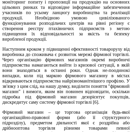
моніторинг попиту і пропозиції на продукцію на основних
цільових ринках та відповідне інформаційне забезпечення
учасників по усьому ланцюгу виробництва та реалізації
продукції. Необхідною умовою цивілізованого
функціонування розподільчих центрів на рівні регіону є
створення реєстру птахівничих підприємств з метою
підвищення їх відповідальності за якість та безпеку
виробленої продукції.
Наступним кроком у підвищенні ефективності товароруху від
виробника до споживача є розвиток мережі фірмової торгівлі.
Через організацію фірмових магазинів окремі виробничі
підприємства намагаються вийти із кризової ситуації, в якій
вони знаходяться в останні роки. Однак не-поодинокі
випадки, коли під маркою фірмового магазину в містах
відкриваються підприємства найрізноманітнішого профілю. У
зв'язку з цим слід, на нашу думку, виділити поняття "фірмовий
магазин" і вимоги, яким він повинен відповідати, оскільки
підробка під фірмовий магазин дезорієнтує покупців,
дискредитує саму систему фірмової торгівлі [6].
Фірмовий магазин – це торгова організація будь-якої
організаційно-правової форми (або її структурного
підрозділу), предметом діяльності якої є роздрібна або
дрібнооптова торгівля різними товарами певної