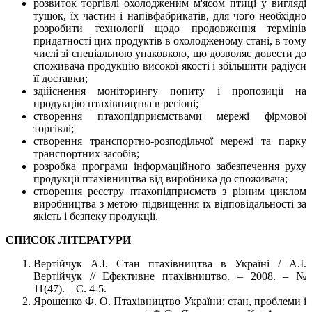
розвиток торгівлі охолодженим м'ясом птиці у вигляді
тушок, їх частин і напівфабрикатів, для чого необхідно
розробити технології щодо продовження термінів
придатності цих продуктів в охолодженому стані, в тому
числі зі спеціальною упаковкою, що дозволяє довести до
споживача продукцію високої якості і збільшити радіуси
її доставки;
здійснення моніторингу попиту і пропозиції на
продукцію птахівництва в регіоні;
створення птахопідприємствами мережі фірмової
торгівлі;
створення транспортно-розподільчої мережі та парку
транспортних засобів;
розробка програми інформаційного забезпечення руху
продукції птахівництва від виробника до споживача;
створення реєстру птахопідприємств з різним циклом
виробництва з метою підвищення їх відповідальності за
якість і безпеку продукції.
СПИСОК ЛІТЕРАТУРИ
Вертійчук А.І. Стан птахівництва в Україні / А.І.
Вертійчук // Ефективне птахівництво. – 2008. – №
11(47). – С. 4-5.
Ярошенко Ф. О. Птахівництво України: стан, проблеми і