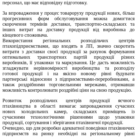
персонал, що має відповідну підготовку.
За впровадження у процес товароруху продукції нових, більш
прогресивних форм обслуговування можна домогтися
скорочення термінів доставки, транспортно-складських та
інших витрат на доставку продукції від виробника до
кінцевого споживача.
Використання регіональних розподільчих центрів
птахопідприємствами, що входять в ЛП, значно скоротить
витрати з доставки своєї продукції за рахунок формування
оптимальних транспортних партій продукції різних
виробників, її упаковки та маркування. Це дасть можливість
згладжувати нерівномірності виробництва та розподілу
готової продукції і на якісно новому рівні будувати
партнерські відносини з підприємствами-переробниками, а
також роздрібними торговельними мережами, отримавши
можливість контролювати роздрібні ціни на свою продукцію.
Розвиток розподільчих центрів продукції яєчного
птахівництва в області вимагає запровадження сучасних
нових холодильних камер, складських приміщень із
сучасними технологічними рішеннями щодо упаковки
продукції, сортування і зберігання птахівничої продукції.
Очевидно, що для розробки адекватної поведінки птахівничих
підприємств на ринку необхідні на регіональному рівні