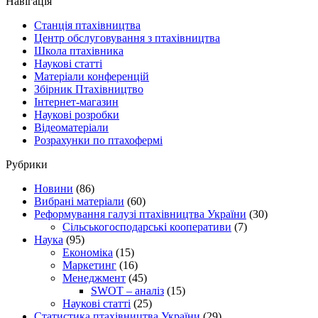
Навігація
Станція птахівництва
Центр обслуговування з птахівництва
Школа птахівника
Наукові статті
Матеріали конференцій
Збірник Птахівництво
Інтернет-магазин
Наукові розробки
Відеоматеріали
Розрахунки по птахофермі
Рубрики
Новини
(86)
Вибрані матеріали
(60)
Реформування галузі птахівництва України
(30)
Сільськогосподарські кооперативи
(7)
Наука
(95)
Економіка
(15)
Маркетинг
(16)
Менеджмент
(45)
SWOT – аналіз
(15)
Наукові статті
(25)
Статистика птахівництва України
(29)