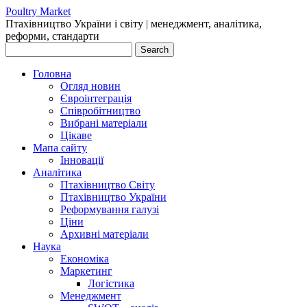
Poultry Market
Птахівництво України і cвіту | менеджмент, аналітика,
реформи, стандарти
Головна
Огляд новин
Євроінтеграція
Співробітництво
Вибрані матеріали
Цікаве
Мапа сайту
Інновації
Аналітика
Птахівництво Світу
Птахівництво України
Реформування галузі
Ціни
Архивні матеріали
Наука
Економіка
Маркетинг
Логістика
Менеджмент