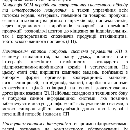
Концепція SCM передбачає використання системного підходу
та інтегрованого планування
, а також управління всім
потоком кормів, матеріалів, племінної та товарної продукції
яєчного птахівництва різних напрямків від постачальників,
через підприємства виробників товарної та племінної
продукції, розподільчі центри до кінцевих як індивідуальних,
так і корпоративних споживачів продукції птахівництва,
тобто всього ланцюга поставок (ЛП).
Початковим етапом побудови системи управління ЛП
в
яєчному птахівництві, на нашу думку, повинна стати
інтеграція племінних птахівничих господарств з
підприємствами-виробниками кормів і устаткування. На
цьому етапі слід вирішити комплекс завдань, пов'язаних з
вибором форми організації коопераційних відносин,
визначення ролей, зон відповідальності, вироблення системи
стратегічних цілей співпраці на основі довгострокових
договірних взаємин [2]. Найбільш складною з технічного боку
є побудова єдиної інформаційної системи, яка повинна
забезпечувати доступ до інформації всіх учасників системи, з
метою синхронізації та актуалізації даних про існуючі і
потенційні потреби і запаси в ЛП.
Наступним етапом є інтеграція
з товарними підприємствами
галузі, заснована на комплексному обслуговуванні їм