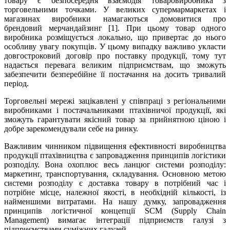
товару є безпосередня взаємодія товаровиробника з
торговельними точками. У великих супермармаркетах і
магазинах виробники намагаються домовитися про
брендовий мерчандайзинг [1]. При цьому товар одного
виробника розміщується локально, що привертає до нього
особливу увагу покупців. У цьому випадку важливо укласти
довгостроковий договір про поставку продукції, тому тут
надається перевага великим підприємствам, що зможуть
забезпечити безперебійне її постачання на досить тривалий
період.
Торговельні мережі зацікавлені у співпраці з регіональними
виробниками і постачальниками птахівничої продукції, які
зможуть гарантувати якісний товар за прийнятною ціною і
добре зарекомендували себе на ринку.
Важливим чинником підвищення ефективності виробництва
продукції птахівництва є запровадження принципів логістики
розподілу. Вона охоплює весь ланцюг системи розподілу:
маркетинг, транспортування, складування. Основною метою
системи розподілу є доставка товару в потрібний час і
потрібне місце, належної якості, в необхідній кількості, із
найменшими витратами. На нашу думку, запровадження
принципів логістичної концепції SCM (Supply Chain
Management) вимагає інтеграції підприємств галузі з
підприємствами суміжних галузей.