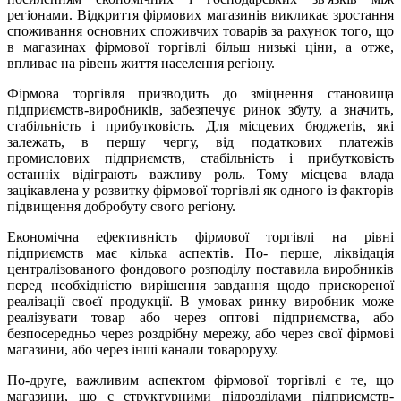
регіонами. Відкриття фірмових магазинів викликає зростання
споживання основних споживчих товарів за рахунок того, що
в магазинах фірмової торгівлі більш низькі ціни, а отже,
впливає на рівень життя населення регіону.
Фірмова торгівля призводить до зміцнення становища
підприємств-виробників, забезпечує ринок збуту, а значить,
стабільність і прибутковість. Для місцевих бюджетів, які
залежать, в першу чергу, від податкових платежів
промислових підприємств, стабільність і прибутковість
останніх відіграють важливу роль. Тому місцева влада
зацікавлена у розвитку фірмової торгівлі як одного із факторів
підвищення добробуту свого регіону.
Економічна ефективність фірмової торгівлі на рівні
підприємств має кілька аспектів. По- перше, ліквідація
централізованого фондового розподілу поставила виробників
перед необхідністю вирішення завдання щодо прискореної
реалізації своєї продукції. В умовах ринку виробник може
реалізувати товар або через оптові підприємства, або
безпосередньо через роздрібну мережу, або через свої фірмові
магазини, або через інші канали товароруху.
По-друге, важливим аспектом фірмової торгівлі є те, що
магазини, що є структурними підрозділами підприємств-