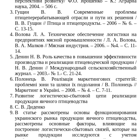
перспективи розвитку/ Ф.О. Ярошенко – К.: Аграрна
наука, 2004. – 506 с.
Гущин В. В. Современные проблемы
птицеперерабатывающей отрасли и пути их решения /
В. В. Гущин // Птица и птицепродукты. – 2006 – № 6. –
С. 13-15.
Волова Л. А. Техническое обеспечение логистики на
предприятиях мясной промышленности / Л. А. Волова,
В. А. Малков // Мясная индустрия. – 2006. – №4. – С. 11-
14.
Денин Н. В. Роль качества в повышении эффективности
производства и реализации птицеводческой продукции /
Н. В. Денин // Международный сельскохозяйственный
журнал. – 2003.- № 1.- С. 21-24.
Полонець В. Реалізація маркетингових стратегій:
проблемні зони та шляхи їх подолання / В. Полонець //
Маркетинг в Україні. – 2008. – № 4. – С. 7-11.
Развитие логистическо-сбытовой цепи реализации
продукции яичного птицеводства
C. В. Диденко
В статье рассмотрены основы функционирования
украинского рынка продукции яичного птицеводства,
рассмотрены основные факторы, влияющие на
построение логистически-сбытовых связей, которые на
рынке продукции исследуются с учетом