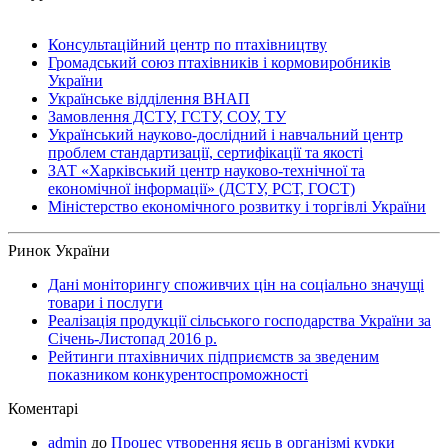
Консультаційний центр по птахівництву
Громадський союз птахівників і кормовиробників
України
Українське відділення ВНАП
Замовлення ДСТУ, ГСТУ, СОУ, ТУ
Український науково-дослідний і навчальний центр
проблем стандартизації, сертифікації та якості
ЗАТ «Харківський центр науково-технічної та
економічної інформації» (ДСТУ, РСТ, ГОСТ)
Міністерство економічного розвитку і торгівлі України
Ринок України
Дані моніторингу споживчих цін на соціально значущі
товари і послуги
Реалізація продукції сільського господарства України за
Січень-Листопад 2016 р.
Рейтинги птахівничих підприємств за зведеним
показником конкурентоспроможності
Коментарі
admin
до
Процес утворення яєць в організмі курки