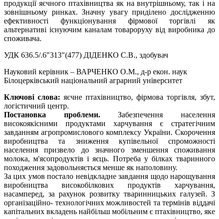
продукції яєчного птахівництва як на внутрішньому, так і на
зовнішньому ринках. Значну увагу приділено дослідженню
ефективності функціонування фірмової торгівлі як
альтернативі існуючим каналам товароруху від виробника до
споживача.
УДК 636.5/.6"313"(477) ДІДЕНКО С.В., здобувач
Науковий керівник – ВАРЧЕНКО О.М., д-р екон. наук
Білоцерківський національний аграрний університет
Ключові слова:
яєчне птахівництво, фірмова торгівля, збут,
логістичний центр.
Постановка проблеми.
Забезпечення населення
високоякісними продуктами харчування є стратегічним
завданням агропромислового комплексу України. Скорочення
виробництва та зниження купівельної спроможності
населення призвело до значного зменшення споживання
молока, м'ясопродуктів і яєць. Потреба у білках тваринного
походження задовольняється менше як наполовину.
За цих умов постало невідкладне завдання щодо нарощування
виробництва високобілкових продуктів харчування,
насамперед, за рахунок розвитку тваринницьких галузей. З
організаційно- технологічних можливостей та термінів віддачі
капітальних вкладень найбільш мобільним є птахівництво, яке