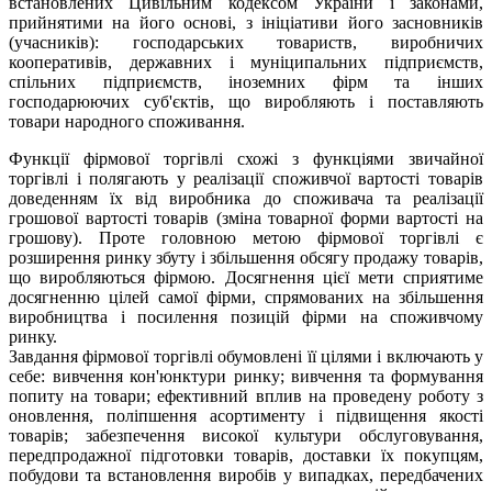
встановлених Цивільним кодексом України і законами,
прийнятими на його основі, з ініціативи його засновників
(учасників): господарських товариств, виробничих
кооперативів, державних і муніципальних підприємств,
спільних підприємств, іноземних фірм та інших
господарюючих суб'єктів, що виробляють і поставляють
товари народного споживання.
Функції фірмової торгівлі схожі з функціями звичайної
торгівлі і полягають у реалізації споживчої вартості товарів
доведенням їх від виробника до споживача та реалізації
грошової вартості товарів (зміна товарної форми вартості на
грошову). Проте головною метою фірмової торгівлі є
розширення ринку збуту і збільшення обсягу продажу товарів,
що виробляються фірмою. Досягнення цієї мети сприятиме
досягненню цілей самої фірми, спрямованих на збільшення
виробництва і посилення позицій фірми на споживчому
ринку.
Завдання фірмової торгівлі обумовлені її цілями і включають у
себе: вивчення кон'юнктури ринку; вивчення та формування
попиту на товари; ефективний вплив на проведену роботу з
оновлення, поліпшення асортименту і підвищення якості
товарів; забезпечення високої культури обслуговування,
передпродажної підготовки товарів, доставки їх покупцям,
побудови та встановлення виробів у випадках, передбачених