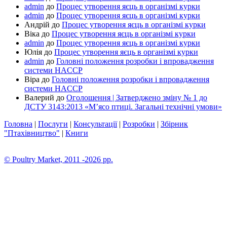
admin
до
Процес утворення яєць в організмі курки
admin
до
Процес утворення яєць в організмі курки
Андрій
до
Процес утворення яєць в організмі курки
Віка
до
Процес утворення яєць в організмі курки
admin
до
Процес утворення яєць в організмі курки
Юлія
до
Процес утворення яєць в організмі курки
admin
до
Головні положення розробки і впровадження
системи HACCP
Віра
до
Головні положення розробки і впровадження
системи HACCP
Валерий
до
Оголошення | Затверджено зміну № 1 до
ДСТУ 3143:2013 «М’ясо птиці. Загальні технічні умови»
Головна
|
Послуги
|
Консультації
|
Розробки
|
Збірник
"Птахівництво"
|
Книги
© Poultry Market, 2011 -2026 pp.