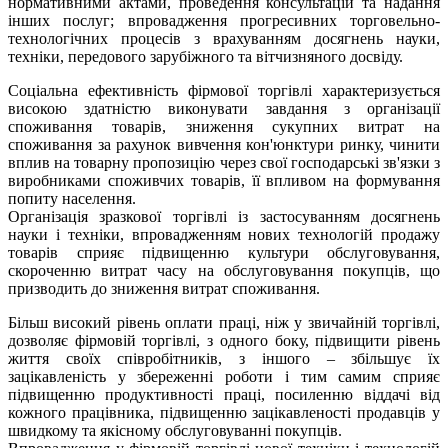
нормативними актами, проведення консультацій та надання
інших послуг; впровадження прогресивних торговельно-
технологічних процесів з врахуванням досягнень науки,
техніки, передового зарубіжного та вітчизняного досвіду.
Соціальна ефективність фірмової торгівлі характеризується
високою здатністю виконувати завдання з організації
споживання товарів, зниження сукупних витрат на
споживання за рахунок вивчення кон'юнктури ринку, чинити
вплив на товарну пропозицію через свої господарські зв'язки з
виробниками споживчих товарів, її впливом на формування
попиту населення.
Організація зразкової торгівлі із застосуванням досягнень
науки і техніки, впровадженням нових технологій продажу
товарів сприяє підвищенню культури обслуговування,
скороченню витрат часу на обслуговування покупців, що
призводить до зниження витрат споживання.
Більш високий рівень оплати праці, ніж у звичайній торгівлі,
дозволяє фірмовій торгівлі, з одного боку, підвищити рівень
життя своїх співробітників, з іншого – збільшує їх
зацікавленість у збереженні роботи і тим самим сприяє
підвищенню продуктивності праці, посиленню віддачі від
кожного працівника, підвищенню зацікавленості продавців у
швидкому та якісному обслуговуванні покупців.