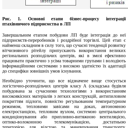
Рис. 1. Основні етапи бізнес-процесу інтеграції
птахівничого підприємства в ЛП
Завершальним етапом побудови ЛП буде інтеграція до неї
підприємств-переробників і роз­дрібної торгівлі. Цей етап є
найменш складним в силу того, що сучасні тенденції розвитку
вітчизняного рітейлу припускають використання великих
регіональних розподільчих центрів, які в змозі ефективно
працювати практично з усіма товарними групами і володіють
інформаційними системами з високою здатністю їх адаптації
до специфіки зовнішніх умов існування.
Необхідно уточнити, що все відзначене вище стосується
логістично-розподільчих центрів класу А (складська будівля
побудована за сучасними технологіями з використанням
високоякісних матеріалів з легких конструкцій, антипиловим
покриттям підлоги, повністю регульованим температурним
режимом, тепловими завісами на доках, автономною
електростанцією, тепловим вузлом, системою центрального
кондиціонування або припливно-витяжною вентиляцією,
оптико-волоконною телекомунікацією, достатньою
територією для відстою та маневрування транспорту,