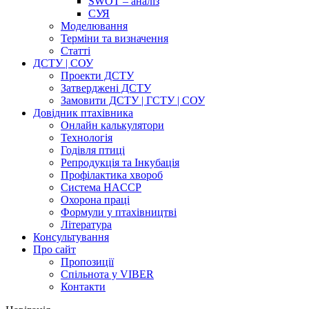
SWOT – аналіз
СУЯ
Моделювання
Терміни та визначення
Cтатті
ДСТУ | СОУ
Проекти ДСТУ
Затверджені ДСТУ
Замовити ДСТУ | ГСТУ | СОУ
Довідник птахівника
Онлайн калькулятори
Технологія
Годівля птиці
Репродукція та Інкубація
Профілактика хвороб
Система HACCP
Охорона праці
Формули у птахівництві
Література
Консультування
Про сайт
Пропозиції
Спільнота у VIBER
Контакти