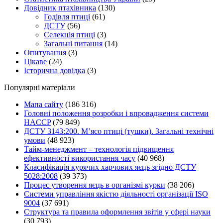
Довідник птахівника
(130)
Годівля птиці
(61)
ДСТУ
(56)
Селекція птиці
(3)
Загальні питання
(14)
Опитування
(3)
Цікаве
(24)
Історична довідка
(3)
Популярні матеріали
Мапа сайту
(186 316)
Головні положення розробки і впровадження системи
HACCP
(79 849)
ДСТУ 3143:200. М’ясо птиці (тушки). Загальні технічні
умови
(48 923)
Тайм-менеджмент – технологія підвищення
ефективності використання часу
(40 968)
Класифікація курячих харчових яєць згідно ДСТУ
5028:2008
(39 373)
Процес утворення яєць в організмі курки
(38 206)
Системи управління якістю діяльності організації ISO
9004
(37 691)
Структура та правила оформлення звітів у сфері науки
(30 793)