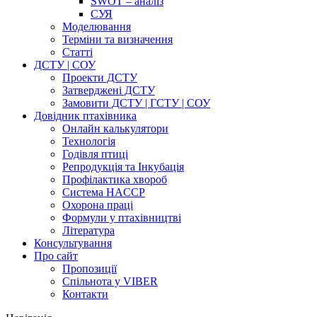
SWOT – аналіз
СУЯ
Моделювання
Терміни та визначення
Cтатті
ДСТУ | СОУ
Проекти ДСТУ
Затверджені ДСТУ
Замовити ДСТУ | ГСТУ | СОУ
Довідник птахівника
Онлайн калькулятори
Технологія
Годівля птиці
Репродукція та Інкубація
Профілактика хвороб
Система HACCP
Охорона праці
Формули у птахівництві
Література
Консультування
Про сайт
Пропозиції
Спільнота у VIBER
Контакти