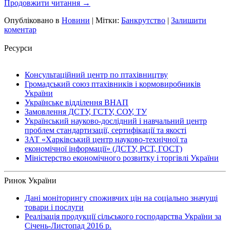
Продовжити читання
→
Опубліковано в
Новини
|
Мітки:
Банкрутство
|
Залишити
коментар
Ресурси
Консультаційний центр по птахівництву
Громадський союз птахівників і кормовиробників
України
Українське відділення ВНАП
Замовлення ДСТУ, ГСТУ, СОУ, ТУ
Український науково-дослідний і навчальний центр
проблем стандартизації, сертифікації та якості
ЗАТ «Харківський центр науково-технічної та
економічної інформації» (ДСТУ, РСТ, ГОСТ)
Міністерство економічного розвитку і торгівлі України
Ринок України
Дані моніторингу споживчих цін на соціально значущі
товари і послуги
Реалізація продукції сільського господарства України за
Січень-Листопад 2016 р.