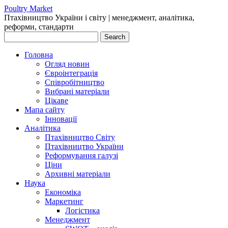
Poultry Market
Птахівництво України і cвіту | менеджмент, аналітика,
реформи, стандарти
Головна
Огляд новин
Євроінтеграція
Співробітництво
Вибрані матеріали
Цікаве
Мапа сайту
Інновації
Аналітика
Птахівництво Світу
Птахівництво України
Реформування галузі
Ціни
Архивні матеріали
Наука
Економіка
Маркетинг
Логістика
Менеджмент