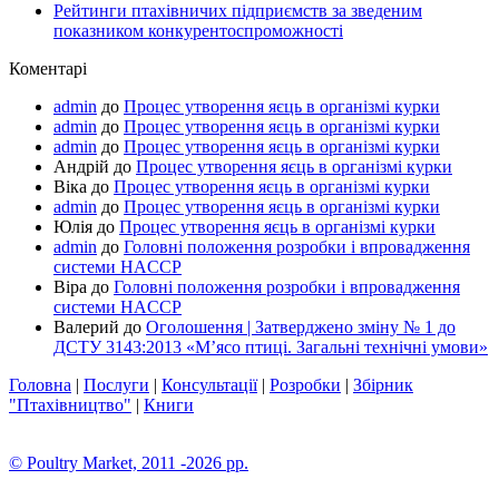
Рейтинги птахівничих підприємств за зведеним
показником конкурентоспроможності
Коментарі
admin
до
Процес утворення яєць в організмі курки
admin
до
Процес утворення яєць в організмі курки
admin
до
Процес утворення яєць в організмі курки
Андрій
до
Процес утворення яєць в організмі курки
Віка
до
Процес утворення яєць в організмі курки
admin
до
Процес утворення яєць в організмі курки
Юлія
до
Процес утворення яєць в організмі курки
admin
до
Головні положення розробки і впровадження
системи HACCP
Віра
до
Головні положення розробки і впровадження
системи HACCP
Валерий
до
Оголошення | Затверджено зміну № 1 до
ДСТУ 3143:2013 «М’ясо птиці. Загальні технічні умови»
Головна
|
Послуги
|
Консультації
|
Розробки
|
Збірник
"Птахівництво"
|
Книги
© Poultry Market, 2011 -2026 pp.