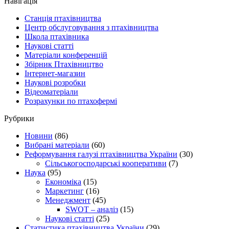
Навігація
Станція птахівництва
Центр обслуговування з птахівництва
Школа птахівника
Наукові статті
Матеріали конференцій
Збірник Птахівництво
Інтернет-магазин
Наукові розробки
Відеоматеріали
Розрахунки по птахофермі
Рубрики
Новини
(86)
Вибрані матеріали
(60)
Реформування галузі птахівництва України
(30)
Сільськогосподарські кооперативи
(7)
Наука
(95)
Економіка
(15)
Маркетинг
(16)
Менеджмент
(45)
SWOT – аналіз
(15)
Наукові статті
(25)
Статистика птахівництва України
(29)