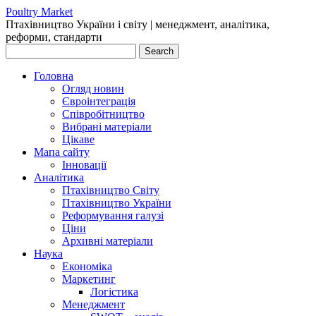
Poultry Market
Птахівництво України і cвіту | менеджмент, аналітика,
реформи, стандарти
Головна
Огляд новин
Євроінтеграція
Співробітництво
Вибрані матеріали
Цікаве
Мапа сайту
Інновації
Аналітика
Птахівництво Світу
Птахівництво України
Реформування галузі
Ціни
Архивні матеріали
Наука
Економіка
Маркетинг
Логістика
Менеджмент