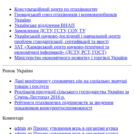
Консультаційний центр по птахівництву
Громадський союз птахівників і кормовиробників
України
Українське відділення ВНАП
Замовлення ДСТУ, ГСТУ, СОУ, ТУ
Український науково-дослідний і навчальний центр
проблем стандартизації, сертифікації та якості
ЗАТ «Харківський центр науково-технічної та
економічної інформації» (ДСТУ, РСТ, ГОСТ)
Міністерство економічного розвитку і торгівлі України
Ринок України
Дані моніторингу споживчих цін на соціально значущі
товари і послуги
Реалізація продукції сільського господарства України за
Січень-Листопад 2016 р.
Рейтинги птахівничих підприємств за зведеним
показником конкурентоспроможності
Коментарі
admin
до
Процес утворення яєць в організмі курки
admin
до
Процес утворення яєць в організмі курки