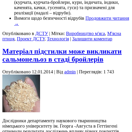
(курчата, курчата-бройлери, кури, індичата, індики,
каченята, качки, гусенята, гуси) та призначені для
реалізації (надалі – відруби).
Вимоги щодо безпечності відрубів
Продовжити читання
→
Опубліковано в
ДСТУ
|
Мітки:
Виробництво м'яса
,
М'ясна
птиця
,
Проект ДСТУ
,
Технологія
|
Залишити коментар
Матеріал підстилки може викликати
сальмонельоз в стаді бройлерів
Опубліковано
12.01.2014
|
Від
admin
| Переглядів: 1 743
Дослідники департаменту наукового тваринництва
німецького університету ім. Георга -Августа в Геттінгені
отримали результати досліджень впливу різних покриттів