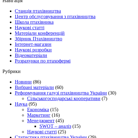
Навігація
Станція птахівництва
Центр обслуговування з птахівництва
Школа птахівника
Наукові статті
Матеріали конференцій
Збірник Птахівництво
Інтернет-магазин
Наукові розробки
Відеоматеріали
Розрахунки по птахофермі
Рубрики
Новини
(86)
Вибрані матеріали
(60)
Реформування галузі птахівництва України
(30)
Сільськогосподарські кооперативи
(7)
Наука
(95)
Економіка
(15)
Маркетинг
(16)
Менеджмент
(45)
SWOT – аналіз
(15)
Наукові статті
(25)
Статистика птахівництва України
(29)