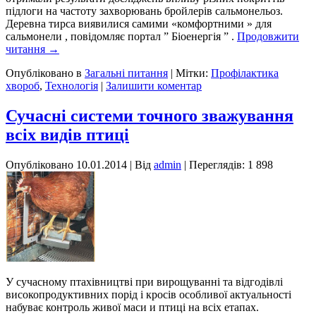
підлоги на частоту захворювань бройлерів сальмонельоз.
Деревна тирса виявилися самими «комфортними » для
сальмонели , повідомляє портал ” Біоенергія ” .
Продовжити
читання
→
Опубліковано в
Загальні питання
|
Мітки:
Профілактика
хвороб
,
Технологія
|
Залишити коментар
Сучасні системи точного зважування
всіх видів птиці
Опубліковано
10.01.2014
|
Від
admin
| Переглядів: 1 898
У сучасному птахівництві при вирощуванні та відгодівлі
високопродуктивних порід і кросів особливої ​​актуальності
набуває контроль живої маси и птиці на всіх етапах.