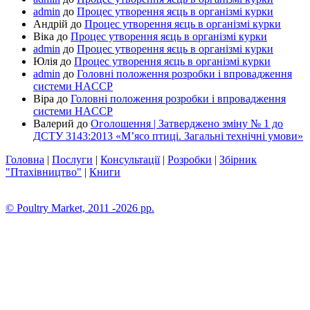
admin
до
Процес утворення яєць в організмі курки
Андрій
до
Процес утворення яєць в організмі курки
Віка
до
Процес утворення яєць в організмі курки
admin
до
Процес утворення яєць в організмі курки
Юлія
до
Процес утворення яєць в організмі курки
admin
до
Головні положення розробки і впровадження
системи HACCP
Віра
до
Головні положення розробки і впровадження
системи HACCP
Валерий
до
Оголошення | Затверджено зміну № 1 до
ДСТУ 3143:2013 «М’ясо птиці. Загальні технічні умови»
Головна
|
Послуги
|
Консультації
|
Розробки
|
Збірник
"Птахівництво"
|
Книги
© Poultry Market, 2011 -2026 pp.