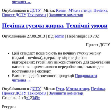
читання
→
Опубліковано в
ДСТУ
|
Мітки:
Качки
,
М'ясна птиця
,
Печінка
,
Проект ДСТУ
,
Технологія
|
Залишити коментар
Печінка гусяча жирна. Технічні умови
Опубліковано
27.09.2013
|
Від
admin
| Переглядів: 10 702
Проект ДСТУ
Цей стандарт поширюють на печінку гусячу жирну
(надалі – печінка), одержану від спеціально
відгодованих гусей, яку використовують для харчування
населення і промислового перероблення, а також для
постачання на експорт.
Вимоги щодо безпечності продукції
Продовжити
читання
→
Опубліковано в
ДСТУ
|
Мітки:
Гуси
,
М'ясна птиця
,
Печінка
,
Проект ДСТУ
,
Технологія
|
Залишити коментар
Сторінка 2 з 5
«
1
2
3
4
5
»
Ресурси