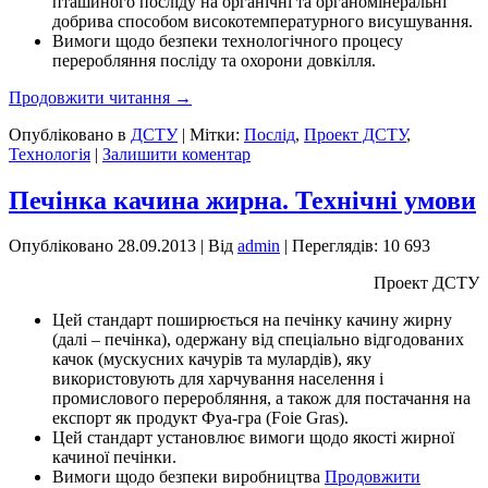
пташиного посліду на органічні та органомінеральні
добрива способом високотемпературного висушування.
Вимоги щодо безпеки технологічного процесу
переробляння посліду та охорони довкілля.
Продовжити читання
→
Опубліковано в
ДСТУ
|
Мітки:
Послід
,
Проект ДСТУ
,
Технологія
|
Залишити коментар
Печінка качина жирна. Технічні умови
Опубліковано
28.09.2013
|
Від
admin
| Переглядів: 10 693
Проект ДСТУ
Цей стандарт поширюється на печінку качину жирну
(далі – печінка), одержану від спеціально відгодованих
качок (мускусних качурів та мулардів), яку
використовують для харчування населення і
промислового переробляння, а також для постачання на
експорт як продукт Фуа-гра (Foie Gras).
Цей стандарт установлює вимоги щодо якості жирної
качиної печінки.
Вимоги щодо безпеки виробництва
Продовжити