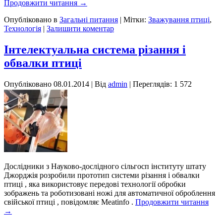
Продовжити читання
→
Опубліковано в
Загальні питання
|
Мітки:
Зважування птиці
,
Технологія
|
Залишити коментар
Iнтелектуальна система різання і
обвалки птиці
Опубліковано
08.01.2014
|
Від
admin
| Переглядів: 1 572
Дослідники з Науково-дослідного сільгосп інституту штату
Джорджія розробили прототип системи різання і обвалки
птиці , яка використовує передові технології обробки
зображень та роботизовані ножі для автоматичної оброблення
свійської птиці , повідомляє Meatinfo .
Продовжити читання
→