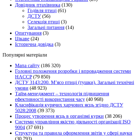
Довідник птахівника
(130)
Годівля птиці
(61)
ДСТУ
(56)
Селекція птиці
(3)
Загальні питання
(14)
Опитування
(3)
Цікаве
(24)
Історична довідка
(3)
Популярні матеріали
Мапа сайту
(186 320)
Головні положення розробки і впровадження системи
HACCP
(79 850)
ДСТУ 3143:200. М’ясо птиці (тушки). Загальні технічні
умови
(48 923)
Тайм-менеджмент – технологія підвищення
ефективності використання часу
(40 968)
Класифікація курячих харчових яєць згідно ДСТУ
5028:2008
(39 373)
Процес утворення яєць в організмі курки
(38 206)
Системи управління якістю діяльності організації ISO
9004
(37 691)
Структура та правила оформлення звітів у сфері науки
(30 793)