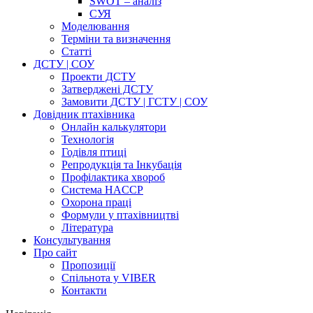
SWOT – аналіз
СУЯ
Моделювання
Терміни та визначення
Cтатті
ДСТУ | СОУ
Проекти ДСТУ
Затверджені ДСТУ
Замовити ДСТУ | ГСТУ | СОУ
Довідник птахівника
Онлайн калькулятори
Технологія
Годівля птиці
Репродукція та Інкубація
Профілактика хвороб
Система HACCP
Охорона праці
Формули у птахівництві
Література
Консультування
Про сайт
Пропозиції
Спільнота у VIBER
Контакти